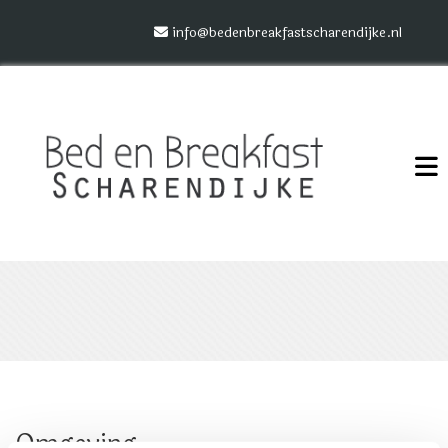
info@bedenbreakfastscharendijke.nl

Omgeving