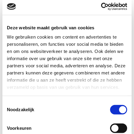
De prachtige omgeving leent zich uitstekend voor het maken van
fiets, skeeler en wandeltochten (fietsverhuur in het dorp op 500
Deze website maakt gebruik van cookies
meter). In het dorp Scharendijke (500 meter) bevinden zich diverse
gezellige restaurantjes en kroegjes. Scharendijke ligt nabij de
We gebruiken cookies om content en advertenties te
gezellige badplaatsen Renesse en Burgh-Haamstede. Het eveneens
personaliseren, om functies voor social media te bieden
aantrekkelijke Zierikzee ligt op 10 kilometer afstand, Goes op 35
en om ons websiteverkeer te analyseren. Ook delen we
minuten.
informatie over uw gebruik van onze site met onze
partners voor social media, adverteren en analyse. Deze
Strand
partners kunnen deze gegevens combineren met andere
Strandliefhebbers kunnen zich volop uitleven in de omgeving.
informatie die u aan ze heeft verstrekt of die ze hebben
Het Noordzeestrand ligt namelijk op slechts 1100 meter en het
verzameld op basis van uw gebruik van hun services.
Grevenlingenmeer ligt met 900 meter afstand zelfs nog
dichterbij. Het strand aan de dam bij Port Zelande (1500 meter) is
Toestemmingsselectie
een geliefde plek voor allerlei soorten watersport zoals kitesurfen,
Noodzakelijk
surfen, blokarten en kitebuggy. Hier zijn ook diverse cursussen te
volgen.
Voorkeuren